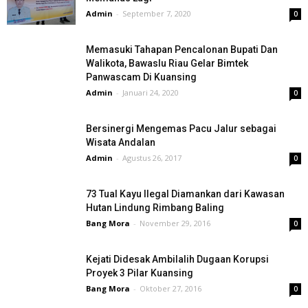
Admin
-
September 7, 2020
0
Memasuki Tahapan Pencalonan Bupati Dan
Walikota, Bawaslu Riau Gelar Bimtek
Panwascam Di Kuansing
Admin
-
Januari 24, 2020
0
Bersinergi Mengemas Pacu Jalur sebagai
Wisata Andalan
Admin
-
Agustus 26, 2017
0
73 Tual Kayu Ilegal Diamankan dari Kawasan
Hutan Lindung Rimbang Baling
Bang Mora
-
November 29, 2016
0
Kejati Didesak Ambilalih Dugaan Korupsi
Proyek 3 Pilar Kuansing
Bang Mora
-
Oktober 27, 2016
0