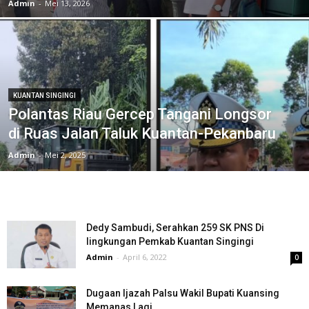
Admin
-
Mei 13, 2026
KUANTAN SINGINGI
Polantas Riau Gercep Tangani Longsor
di Ruas Jalan Taluk Kuantan-Pekanbaru
Admin
-
Mei 2, 2025
Dedy Sambudi, Serahkan 259 SK PNS Di
lingkungan Pemkab Kuantan Singingi
Admin
-
April 6, 2022
0
Dugaan Ijazah Palsu Wakil Bupati Kuansing
Memanas Lagi