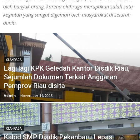
oleh banyak orang, karena olahraga merupakan salah satu
kegiatan yang sangat digemari oleh masyarakat di seluruh
dunia.
OLAHRAGA
Lagi lagi KPK Geledah Kantor Disdik Riau,
Sejumlah Dokumen Terkait Anggaran
Pemprov Riau disita
Admin
-
November 14, 2025
OLAHRAGA
Kabid SMP Disdik Pekanbaru Lepas