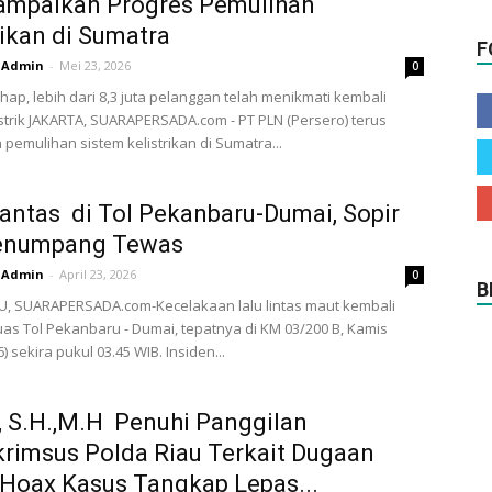
ampaikan Progres Pemulihan
rikan di Sumatra
F
Admin
-
Mei 23, 2026
0
ahap, lebih dari 8,3 juta pelanggan telah menikmati kembali
strik JAKARTA, SUARAPERSADA.com - PT PLN (Persero) terus
pemulihan sistem kelistrikan di Sumatra...
antas di Tol Pekanbaru-Dumai, Sopir
enumpang Tewas
Admin
-
April 23, 2026
0
B
, SUARAPERSADA.com-Kecelakaan lalu lintas maut kembali
 ruas Tol Pekanbaru - Dumai, tepatnya di KM 03/200 B, Kamis
) sekira pukul 03.45 WIB. Insiden...
, S.H.,M.H Penuhi Panggilan
krimsus Polda Riau Terkait Dugaan
 Hoax Kasus Tangkap Lepas...