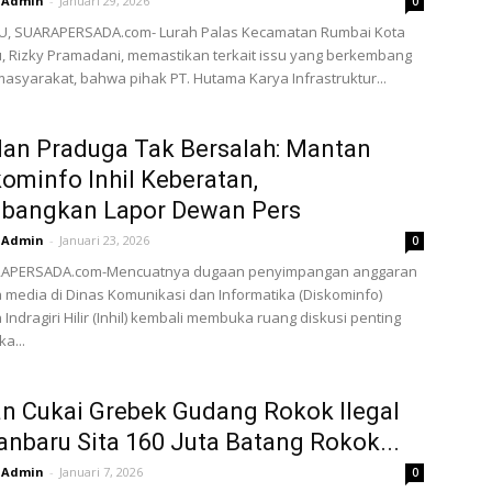
Admin
-
Januari 29, 2026
0
, SUARAPERSADA.com- Lurah Palas Kecamatan Rumbai Kota
 Rizky Pramadani, memastikan terkait issu yang berkembang
masyarakat, bahwa pihak PT. Hutama Karya Infrastruktur...
dan Praduga Tak Bersalah: Mantan
ominfo Inhil Keberatan,
mbangkan Lapor Dewan Pers
Admin
-
Januari 23, 2026
0
RAPERSADA.com-Mencuatnya dugaan penyimpangan anggaran
 media di Dinas Komunikasi dan Informatika (Diskominfo)
Indragiri Hilir (Inhil) kembali membuka ruang diskusi penting
ka...
n Cukai Grebek Gudang Rokok Ilegal
anbaru Sita 160 Juta Batang Rokok...
Admin
-
Januari 7, 2026
0