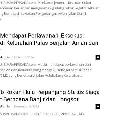
, SUARAPERSADA.com- Direktorat Jenderal Bea dan Cukai
menterian Keuangan mengerebek gudabg rokok ilegal di sebuah
g berlokasi kawasan Pergudangan Avian, Jalan Siak II,
..
 Mendapat Perlawanan, Eksekusi
di Kelurahan Palas Berjalan Aman dan
r
Admin
-
Januari 6, 2026
0
, SUARAPERSADA.com- Meski mendapat perlawanan dari
mbolon dan Keluarga yang mengaku sebagai pemilik lahan
70 M2 yang berlokasi di Jalan Hulubalang Kelurahan...
 Rokan Hulu Perpanjang Status Siaga
t Berncana Banjir dan Longsor
Admin
-
Desember 9, 2025
0
RAPERSADA.com-- Bupati Rokan Hulu, Anton, S.T., MM