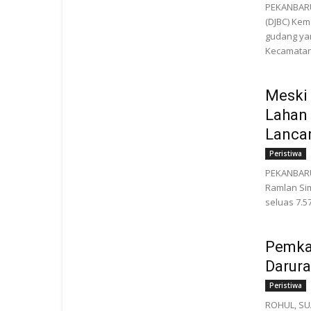
PEKANBARU
(DJBC) Ke
gudang yan
Kecamatan.
Meski
Lahan 
Lanca
Peristiwa
PEKANBARU
Ramlan Si
seluas 7.5
Pemkab
Darura
Peristiwa
ROHUL, SUA