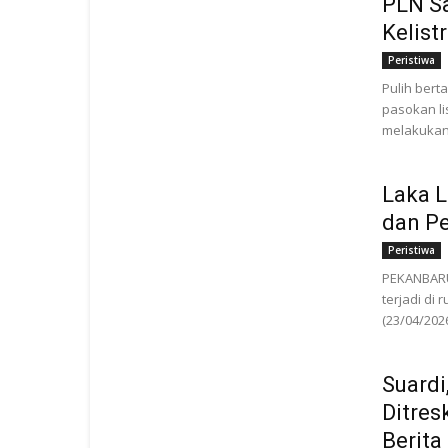
PLN S
Kelist
Peristiwa
Pulih bert
pasokan li
melakukan 
Laka L
dan P
Peristiwa
PEKANBARU
terjadi di
(23/04/2026
Suardi
Ditres
Berita