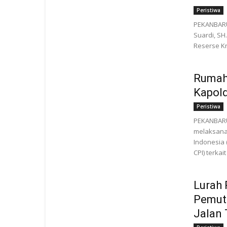
Peristiwa
PEKANBARU
Suardi, SH
Reserse Kr
Rumah
Kapol
Peristiwa
PEKANBARU
melaksana
Indonesia 
CPI) terkai
Lurah 
Pemut
Jalan 