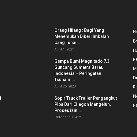
POSTING POPULER
K
Orang Hilang : Bagi Yang
He
Menemukan Diberi Imbalan
B
Uang Tunai...
April 1, 2021
H
P
Gempa Bumi Magnitudo 7,3
Guncang Sumatra Barat,
M
Indonesia – Peringatan
D
Tsunami...
April 25, 2023
Ro
N
i
Sopir Truck Trailer Pengangkut
Pipa Dari Cilegon Mengeluh,
Pe
Proses izin...
Oktober 13, 2025