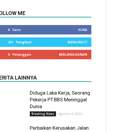
OLLOW ME
0
Fans
SUKA
251
Pengikut
MENGIKUTI
0
Pelanggan
BERLANGGANAN
ERITA LAINNYA
Diduga Laka Kerja, Seorang
Pekerja PT.BBS Meninggal
Dunia
Agustus 4, 2026
Breaking News
Perbaikan Kerusakan Jalan