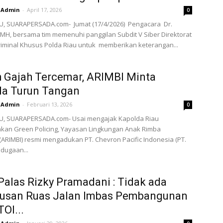
Admin
-
April 17, 2026
0
, SUARAPERSADA.com- Jumat (17/4/2026) Pengacara Dr.
.MH, bersama tim memenuhi panggilan Subdit V Siber Direktorat
iminal Khusus Polda Riau untuk memberikan keterangan...
 Gajah Tercemar, ARIMBI Minta
da Turun Tangan
Admin
-
Februari 13, 2026
0
, SUARAPERSADA.com- Usai mengajak Kapolda Riau
kan Green Policing, Yayasan Lingkungan Anak Rimba
(ARIMBI) resmi mengadukan PT. Chevron Pacific Indonesia (PT.
t dugaan...
Palas Rizky Pramadani : Tidak ada
usan Ruas Jalan Imbas Pembangunan
TOl...