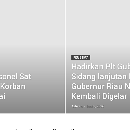
PERISTIWA
Hadirkan Plt Gub
sonel Sat
Sidang lanjutan
 Korban
Gubernur Riau 
ai
Kembali Digelar
Admin
-
Juni 3, 2026