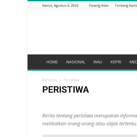
Kamis, Agustus 6, 2026
Pasang Iklan
Tentang Kam
Suarapersada.com
HOME
NASIONAL
RIAU
KEPRI
MED
Beranda
Peristiwa
PERISTIWA
Advertorial
Bengkalis
Bisnis
Breaking News
Humbahas
Indragiri Hilir
Indragiri Hulu
Inhil
Berita tentang peristiwa merupakan informas
Lifestyle
Lingkungan Hidup
Medan Bung!
Mera
Pemerintahan
Pendidikan
Peristiwa
Photogra
melibatkan orang-orang atau objek tertentu
Sosial
Teknologi
TELISIK