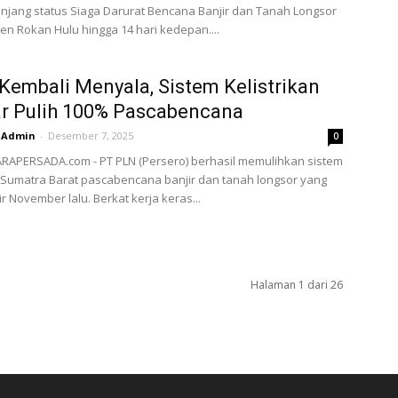
jang status Siaga Darurat Bencana Banjir dan Tanah Longsor
en Rokan Hulu hingga 14 hari kedepan....
embali Menyala, Sistem Kelistrikan
r Pulih 100% Pascabencana
Admin
-
Desember 7, 2025
0
RAPERSADA.com - PT PLN (Persero) berhasil memulihkan sistem
n Sumatra Barat pascabencana banjir dan tanah longsor yang
ir November lalu. Berkat kerja keras...
Halaman 1 dari 26