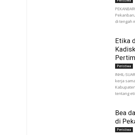
Peristiwa
PEKANBARU
Pekanbaru,
di tengah 
Etika 
Kadisk
Perti
Peristiwa
INHIL-SUA
kerja sama
Kabupaten 
tentang eti
Bea da
di Pek
Peristiwa