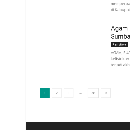
memperpan
di Kabupat
Agam K
Sumba
Peristiwa
AGAM, SUA
kelistrika
terjadi akh
...
1
2
3
26