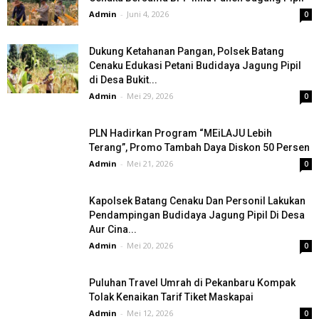
Admin
-
Juni 4, 2026
0
Dukung Ketahanan Pangan, Polsek Batang
Cenaku Edukasi Petani Budidaya Jagung Pipil
di Desa Bukit...
Admin
-
Mei 29, 2026
0
PLN Hadirkan Program “MEiLAJU Lebih
Terang”, Promo Tambah Daya Diskon 50 Persen
Admin
-
Mei 21, 2026
0
Kapolsek Batang Cenaku Dan Personil Lakukan
Pendampingan Budidaya Jagung Pipil Di Desa
Aur Cina...
Admin
-
Mei 20, 2026
0
Puluhan Travel Umrah di Pekanbaru Kompak
Tolak Kenaikan Tarif Tiket Maskapai
Admin
-
Mei 12, 2026
0