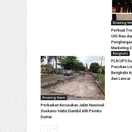
Breaking N
Perkuat Tra
UID Riau da
Penghargaan
Marketing 
Bengkalis
PLN UP3 Du
Pasokan Lis
Bengkalis 
dan Lancar
Breaking News
Perbaikan Kerusakan Jalan Nasional
Soekano-Hatta Diambil Alih Pemko
Dumai