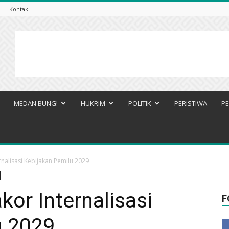
Kontak
MEDAN BUNG!
HUKRIM
POLITIK
PERISTIWA
PE
ernalisasi Kebijakan Pemilu 2029
kor Internalisasi
F
u 2029