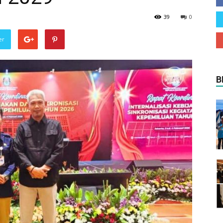
39
0
er
B