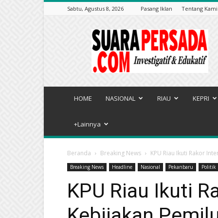
Sabtu, Agustus 8, 2026
Pasang Iklan
Tentang Kami
Suarapersada.com
HOME
NASIONAL
RIAU
KEPRI
+Lainnya
Beranda
Breaking News
KPU Riau Ikuti Rakor Int
Breaking News
Headline
Nasional
Pekanbaru
Politik
KPU Riau Ikuti Ra
Kebijakan Pemil