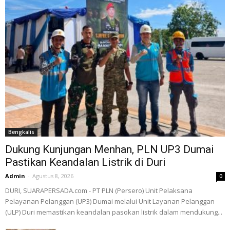
Bengkalis
Dukung Kunjungan Menhan, PLN UP3 Dumai
Pastikan Keandalan Listrik di Duri
Admin
-
Agustus 8, 2026
0
DURI, SUARAPERSADA.com - PT PLN (Persero) Unit Pelaksana
Pelayanan Pelanggan (UP3) Dumai melalui Unit Layanan Pelanggan
(ULP) Duri memastikan keandalan pasokan listrik dalam mendukung...