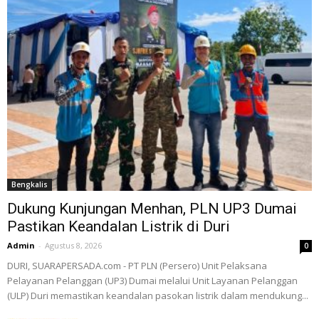
Bengkalis
Dukung Kunjungan Menhan, PLN UP3 Dumai
Pastikan Keandalan Listrik di Duri
Admin
-
Agustus 8, 2026
0
DURI, SUARAPERSADA.com - PT PLN (Persero) Unit Pelaksana
Pelayanan Pelanggan (UP3) Dumai melalui Unit Layanan Pelanggan
(ULP) Duri memastikan keandalan pasokan listrik dalam mendukung...