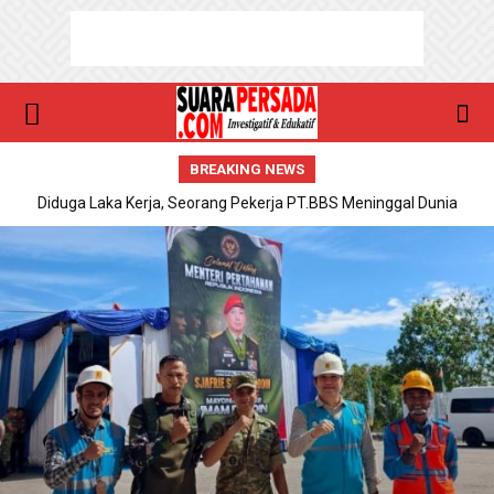
BREAKING NEWS
Diduga Laka Kerja, Seorang Pekerja PT.BBS Meninggal Dunia
Perbaikan Kerusakan Jalan Nasional Soekano-Hatta Diambil Alih
Pemko Dumai