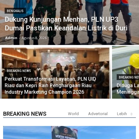
BENGKALIS
Dukung Kunjungan Menhan, PLN UP3
Dumai Pastikan Keandalan Listrik di Duri
Admin
-
Agustus 8, 2026
BREAKING NEWS
BREAKING N
Perkuat Transformasi Layanan, PLN UID
Riau dan Kepri Raih Penghargaan Riau
Diduga La
Industry Marketing Champion 2026
Meningga
BREAKING NEWS
World
Advertorial
Lebih