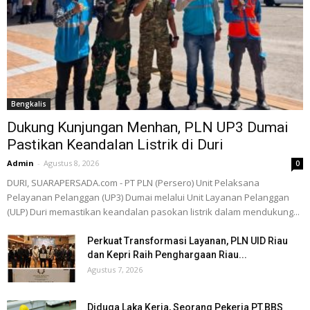
Bengkalis
Dukung Kunjungan Menhan, PLN UP3 Dumai
Pastikan Keandalan Listrik di Duri
Admin
-
Agustus 8, 2026
0
DURI, SUARAPERSADA.com - PT PLN (Persero) Unit Pelaksana
Pelayanan Pelanggan (UP3) Dumai melalui Unit Layanan Pelanggan
(ULP) Duri memastikan keandalan pasokan listrik dalam mendukung...
Perkuat Transformasi Layanan, PLN UID Riau
dan Kepri Raih Penghargaan Riau...
Agustus 7, 2026
Diduga Laka Kerja, Seorang Pekerja PT.BBS