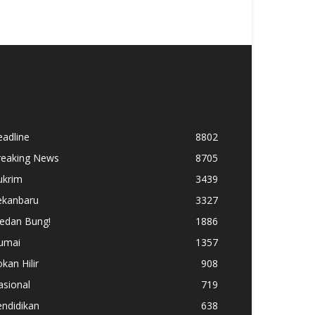
ATEGORI POPULER
adline
8802
reaking News
8705
ukrim
3439
ekanbaru
3327
edan Bung!
1886
umai
1357
kan Hilir
908
asional
719
ndidikan
638