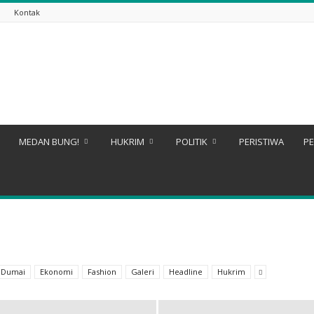
i
Kontak
MEDAN BUNG!
HUKRIM
POLITIK
PERISTIWA
PE
Dumai
Ekonomi
Fashion
Galeri
Headline
Hukrim