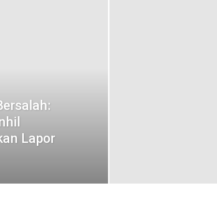
Bersalah:
nhil
kan Lapor