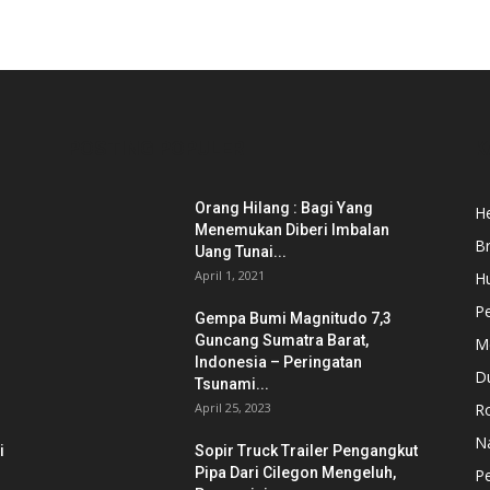
POSTING POPULER
K
Orang Hilang : Bagi Yang
He
Menemukan Diberi Imbalan
B
Uang Tunai...
April 1, 2021
H
P
Gempa Bumi Magnitudo 7,3
Guncang Sumatra Barat,
M
Indonesia – Peringatan
D
Tsunami...
April 25, 2023
Ro
N
i
Sopir Truck Trailer Pengangkut
Pipa Dari Cilegon Mengeluh,
Pe