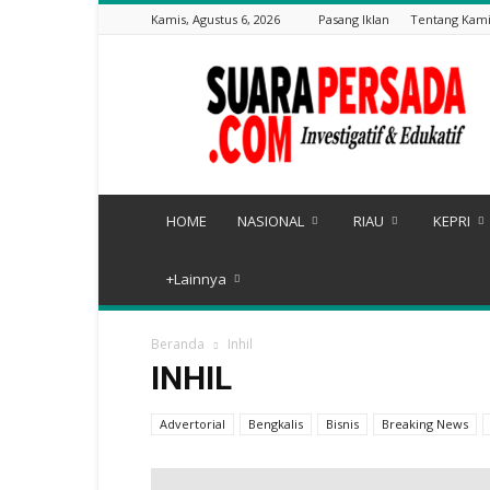
Kamis, Agustus 6, 2026
Pasang Iklan
Tentang Kam
Suarapersada.com
HOME
NASIONAL
RIAU
KEPRI
+Lainnya
Beranda
Inhil
INHIL
Advertorial
Bengkalis
Bisnis
Breaking News