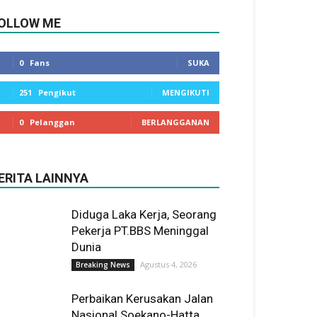
OLLOW ME
0
Fans
SUKA
251
Pengikut
MENGIKUTI
0
Pelanggan
BERLANGGANAN
ERITA LAINNYA
Diduga Laka Kerja, Seorang
Pekerja PT.BBS Meninggal
Dunia
Agustus 4, 2026
Breaking News
Perbaikan Kerusakan Jalan
Nasional Soekano-Hatta