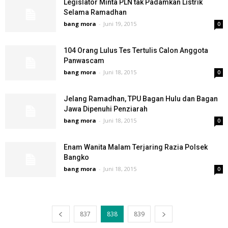
Legislator Minta PLN tak Padamkan Listrik
Selama Ramadhan
bang mora
-
Juni 19, 2015
0
104 Orang Lulus Tes Tertulis Calon Anggota
Panwascam
bang mora
-
Juni 18, 2015
0
Jelang Ramadhan, TPU Bagan Hulu dan Bagan
Jawa Dipenuhi Penziarah
bang mora
-
Juni 18, 2015
0
Enam Wanita Malam Terjaring Razia Polsek
Bangko
bang mora
-
Juni 18, 2015
0
837
838
839