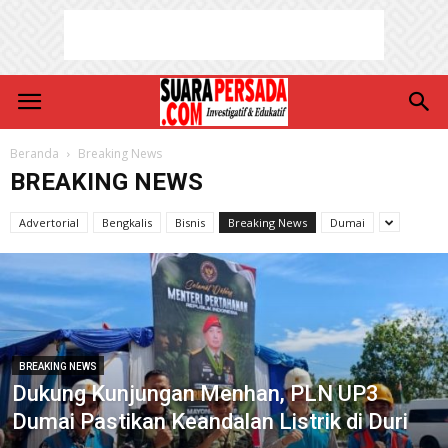
Beranda
Breaking News
BREAKING NEWS
Advertorial
Bengkalis
Bisnis
Breaking News
Dumai
BREAKING NEWS
Dukung Kunjungan Menhan, PLN UP3
Dumai Pastikan Keandalan Listrik di Duri