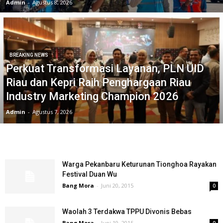
Admin
-
Agustus 8, 2026
BREAKING NEWS
Perkuat Transformasi Layanan, PLN UID
Riau dan Kepri Raih Penghargaan Riau
Industry Marketing Champion 2026
Admin
-
Agustus 7, 2026
Warga Pekanbaru Keturunan Tionghoa Rayakan
Festival Duan Wu
Bang Mora
-
Juni 20, 2015
0
Waolah 3 Terdakwa TPPU Divonis Bebas
Bang Mora
-
Juni 19, 2015