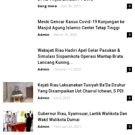
bang mora
-
Juni 30, 2015
0
Meski Gencar Kasus Covid-19 Kunjungan ke
Masjid Agung Islamic Center Tetap Tinggi
Admin
-
Maret 19, 2020
0
Wakajati Riau Hadiri Apel Gelar Pasukan &
Simulasi Sispamkota Operasi Mantap Brata
Lancang Kuning...
Admin
-
Oktober 17, 2023
0
Kejati Riau Laksanakan Tusiyah Ba’Da Dzuhur
Yang Disampaikan Ust.Chairul Ichwan, S PDI
Admin
-
Juli 4, 2023
0
Gubernur Riau, Syamsuar, Lantik Walikota Dan
Wakil Walikota Dumai
Admin
-
Februari 26, 2021
0