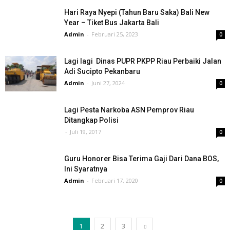
Hari Raya Nyepi (Tahun Baru Saka) Bali New
Year – Tiket Bus Jakarta Bali
Admin
-
Februari 25, 2023
0
Lagi lagi Dinas PUPR PKPP Riau Perbaiki Jalan
Adi Sucipto Pekanbaru
Admin
-
Juni 27, 2024
0
Lagi Pesta Narkoba ASN Pemprov Riau
Ditangkap Polisi
-
Juli 19, 2017
0
Guru Honorer Bisa Terima Gaji Dari Dana BOS,
Ini Syaratnya
Admin
-
Februari 17, 2020
0
1
2
3