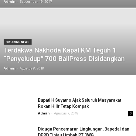
Admin
-
September 19, 2017
BREAKING NEWS
Terdakwa Nakhoda Kapal KM Teguh 1
“Penyeludup” 700 BallPress Disidangkan
Admin
-
Agustus 8, 2018
Bupati H Suyatno Ajak Seluruh Masyarakat
Rokan Hilir Tetap Kompak
Admin
-
Agustus 7, 2018
0
Diduga Pencemaran Lingkungan, Bapedal dan
DPRD Tinjau Limbah PT DWG