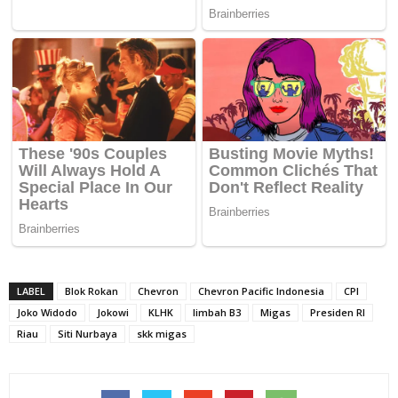
LABEL
Blok Rokan
Chevron
Chevron Pacific Indonesia
CPI
Joko Widodo
Jokowi
KLHK
limbah B3
Migas
Presiden RI
Riau
Siti Nurbaya
skk migas