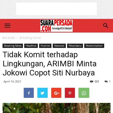
Beranda
Breaking News
Breaking News
Headline
Hukrim
Nasional
Pekanbaru
Pemerintahan
Tidak Komit terhadap
Lingkungan, ARIMBI Minta
Jokowi Copot Siti Nurbaya
April 14, 2021
551
1