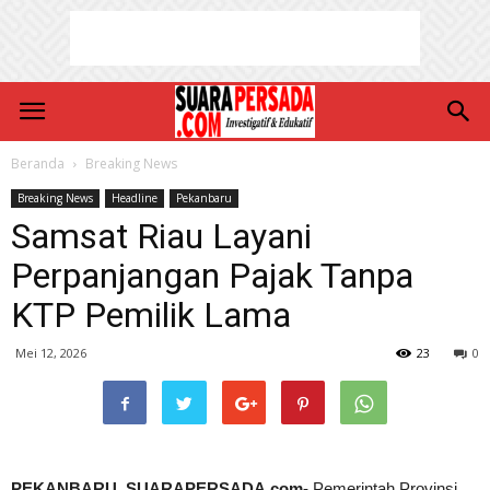
Beranda
Breaking News
Breaking News
Headline
Pekanbaru
Samsat Riau Layani
Perpanjangan Pajak Tanpa
KTP Pemilik Lama
Mei 12, 2026
23
0
PEKANBARU, SUARAPERSADA.com-
Pemerintah Provinsi