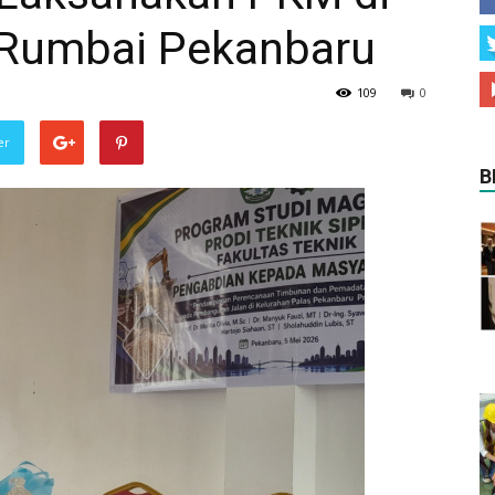
 Rumbai Pekanbaru
109
0
er
B