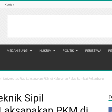
Kontak
MEDAN BUNG!
HUKRIM
POLITIK
PERISTIWA
PE
ipil Universitas Riau Laksanakan PKM di Kelurahan Palas Rumbai Pekanbaru
knik Sipil
F
u Laksanakan PKM di