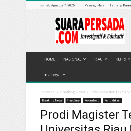
Jumat, Agustus 7, 2026
Pasang Iklan
Tentang Kami
Suarapersada.com
HOME
NASIONAL
RIAU
KEPRI
+Lainnya
Beranda
Breaking News
Prodi Magister Teknik S
Breaking News
Headline
Pekanbaru
Pendidikan
Prodi Magister Te
Universitas Ria