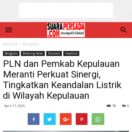
Beranda
Bengkalis
Bengkalis
Breaking News
Ekonomi
Headline
PLN dan Pemkab Kepulauan
Meranti Perkuat Sinergi,
Tingkatkan Keandalan Listrik
di Wilayah Kepulauan
April 17, 2026
75
0