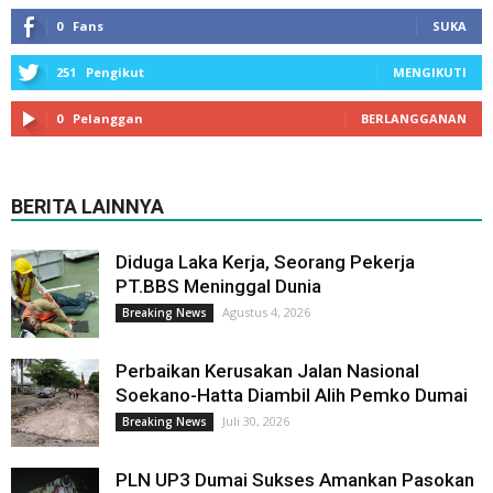
0
Fans
SUKA
251
Pengikut
MENGIKUTI
0
Pelanggan
BERLANGGANAN
BERITA LAINNYA
Diduga Laka Kerja, Seorang Pekerja
PT.BBS Meninggal Dunia
Agustus 4, 2026
Breaking News
Perbaikan Kerusakan Jalan Nasional
Soekano-Hatta Diambil Alih Pemko Dumai
Juli 30, 2026
Breaking News
PLN UP3 Dumai Sukses Amankan Pasokan