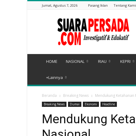
Jumat, Agustus 7, 2026
Pasang Iklan
Tentang Kami
Suarapersada.com
HOME
NASIONAL
RIAU
KEPRI
+Lainnya
Beranda
Breaking News
Mendukung Ketahanan 
Breaking News
Dumai
Ekonomi
Headline
Mendukung Keta
Nasional