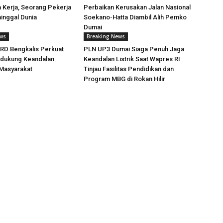
 Kerja, Seorang Pekerja
Perbaikan Kerusakan Jalan Nasional
inggal Dunia
Soekano-Hatta Diambil Alih Pemko
Dumai
ews
Breaking News
RD Bengkalis Perkuat
PLN UP3 Dumai Siaga Penuh Jaga
ndukung Keandalan
Keandalan Listrik Saat Wapres RI
 Masyarakat
Tinjau Fasilitas Pendidikan dan
Program MBG di Rokan Hilir