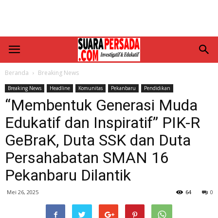
Beranda
Breaking News
Breaking News
Headline
Komunitas
Pekanbaru
Pendidikan
“Membentuk Generasi Muda
Edukatif dan Inspiratif” PIK-R
GeBraK, Duta SSK dan Duta
Persahabatan SMAN 16
Pekanbaru Dilantik
Mei 26, 2025
64
0