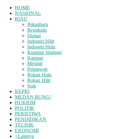
HOME
NASIONAL
RIAU
Pekanbaru
Bengkalis
Dumai
Indragiri Hilir
Indragiri Hulu
Kuantan Singingi
Kampar
Meranti
Pelalawan
Rokan Hulu
Rokan Hilir
Siak
KEPRI
MEDAN BUNG!
HUKRIM
POLITIK
PERISTIWA
PENDIDIKAN
TELISIK
EKONOMI
+Lainnya