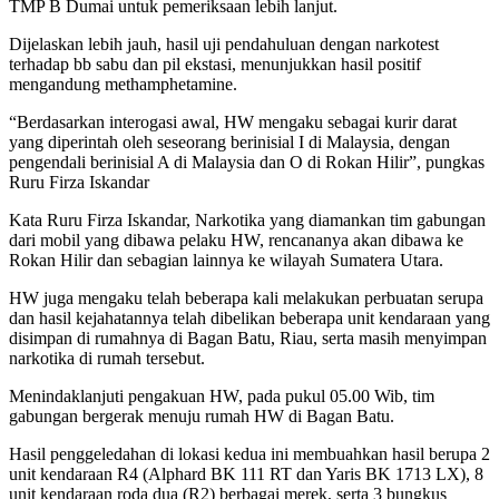
TMP B Dumai untuk pemeriksaan lebih lanjut.
Dijelaskan lebih jauh, hasil uji pendahuluan dengan narkotest
terhadap bb sabu dan pil ekstasi, menunjukkan hasil positif
mengandung methamphetamine.
“Berdasarkan interogasi awal, HW mengaku sebagai kurir darat
yang diperintah oleh seseorang berinisial I di Malaysia, dengan
pengendali berinisial A di Malaysia dan O di Rokan Hilir”, pungkas
Ruru Firza Iskandar
Kata Ruru Firza Iskandar, Narkotika yang diamankan tim gabungan
dari mobil yang dibawa pelaku HW, rencananya akan dibawa ke
Rokan Hilir dan sebagian lainnya ke wilayah Sumatera Utara.
HW juga mengaku telah beberapa kali melakukan perbuatan serupa
dan hasil kejahatannya telah dibelikan beberapa unit kendaraan yang
disimpan di rumahnya di Bagan Batu, Riau, serta masih menyimpan
narkotika di rumah tersebut.
Menindaklanjuti pengakuan HW, pada pukul 05.00 Wib, tim
gabungan bergerak menuju rumah HW di Bagan Batu.
Hasil penggeledahan di lokasi kedua ini membuahkan hasil berupa 2
unit kendaraan R4 (Alphard BK 111 RT dan Yaris BK 1713 LX), 8
unit kendaraan roda dua (R2) berbagai merek, serta 3 bungkus