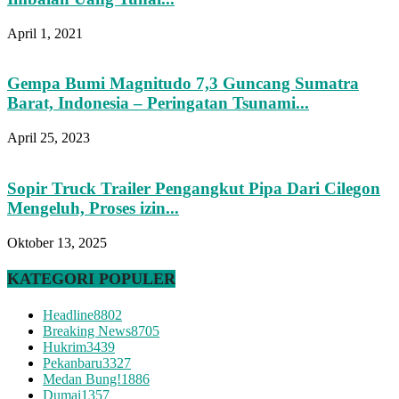
April 1, 2021
Gempa Bumi Magnitudo 7,3 Guncang Sumatra
Barat, Indonesia – Peringatan Tsunami...
April 25, 2023
Sopir Truck Trailer Pengangkut Pipa Dari Cilegon
Mengeluh, Proses izin...
Oktober 13, 2025
KATEGORI POPULER
Headline
8802
Breaking News
8705
Hukrim
3439
Pekanbaru
3327
Medan Bung!
1886
Dumai
1357