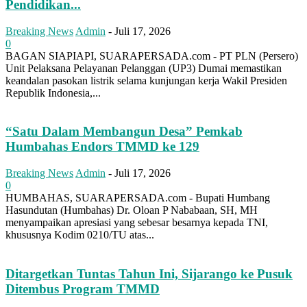
Pendidikan...
Breaking News
Admin
-
Juli 17, 2026
0
BAGAN SIAPIAPI, SUARAPERSADA.com - PT PLN (Persero)
Unit Pelaksana Pelayanan Pelanggan (UP3) Dumai memastikan
keandalan pasokan listrik selama kunjungan kerja Wakil Presiden
Republik Indonesia,...
“Satu Dalam Membangun Desa” Pemkab
Humbahas Endors TMMD ke 129
Breaking News
Admin
-
Juli 17, 2026
0
HUMBAHAS, SUARAPERSADA.com - Bupati Humbang
Hasundutan (Humbahas) Dr. Oloan P Nababaan, SH, MH
menyampaikan apresiasi yang sebesar besarnya kepada TNI,
khususnya Kodim 0210/TU atas...
Ditargetkan Tuntas Tahun Ini, Sijarango ke Pusuk
Ditembus Program TMMD