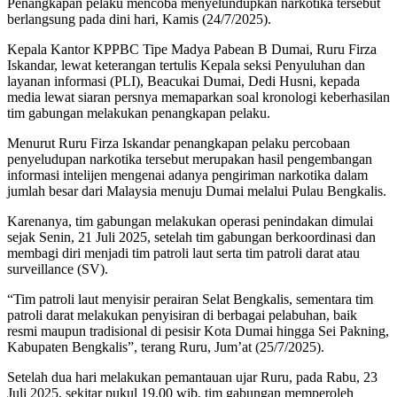
Penangkapan pelaku mencoba menyelundupkan narkotika tersebut
berlangsung pada dini hari, Kamis (24/7/2025).
Kepala Kantor KPPBC Tipe Madya Pabean B Dumai, Ruru Firza
Iskandar, lewat keterangan tertulis Kepala seksi Penyuluhan dan
layanan informasi (PLI), Beacukai Dumai, Dedi Husni, kepada
media lewat siaran persnya memaparkan soal kronologi keberhasilan
tim gabungan melakukan penangkapan pelaku.
Menurut Ruru Firza Iskandar penangkapan pelaku percobaan
penyeludupan narkotika tersebut merupakan hasil pengembangan
informasi intelijen mengenai adanya pengiriman narkotika dalam
jumlah besar dari Malaysia menuju Dumai melalui Pulau Bengkalis.
Karenanya, tim gabungan melakukan operasi penindakan dimulai
sejak Senin, 21 Juli 2025, setelah tim gabungan berkoordinasi dan
membagi diri menjadi tim patroli laut serta tim patroli darat atau
surveillance (SV).
“Tim patroli laut menyisir perairan Selat Bengkalis, sementara tim
patroli darat melakukan penyisiran di berbagai pelabuhan, baik
resmi maupun tradisional di pesisir Kota Dumai hingga Sei Pakning,
Kabupaten Bengkalis”, terang Ruru, Jum’at (25/7/2025).
Setelah dua hari melakukan pemantauan ujar Ruru, pada Rabu, 23
Juli 2025, sekitar pukul 19.00 wib, tim gabungan memperoleh