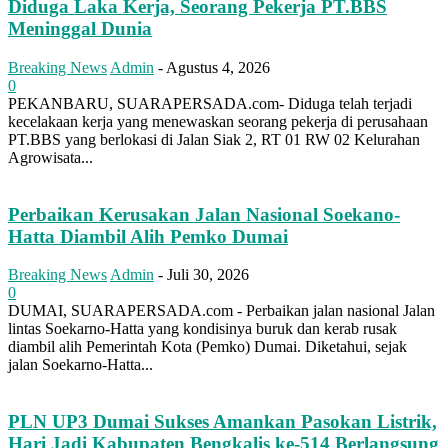
Diduga Laka Kerja, Seorang Pekerja PT.BBS
Meninggal Dunia
Breaking News
Admin
-
Agustus 4, 2026
0
PEKANBARU, SUARAPERSADA.com- Diduga telah terjadi
kecelakaan kerja yang menewaskan seorang pekerja di perusahaan
PT.BBS yang berlokasi di Jalan Siak 2, RT 01 RW 02 Kelurahan
Agrowisata...
Perbaikan Kerusakan Jalan Nasional Soekano-
Hatta Diambil Alih Pemko Dumai
Breaking News
Admin
-
Juli 30, 2026
0
DUMAI, SUARAPERSADA.com - Perbaikan jalan nasional Jalan
lintas Soekarno-Hatta yang kondisinya buruk dan kerab rusak
diambil alih Pemerintah Kota (Pemko) Dumai. Diketahui, sejak
jalan Soekarno-Hatta...
PLN UP3 Dumai Sukses Amankan Pasokan Listrik,
Hari Jadi Kabupaten Bengkalis ke-514 Berlangsung