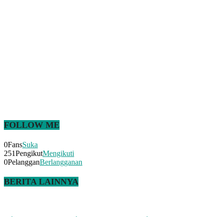
FOLLOW ME
0
Fans
Suka
251
Pengikut
Mengikuti
0
Pelanggan
Berlangganan
BERITA LAINNYA