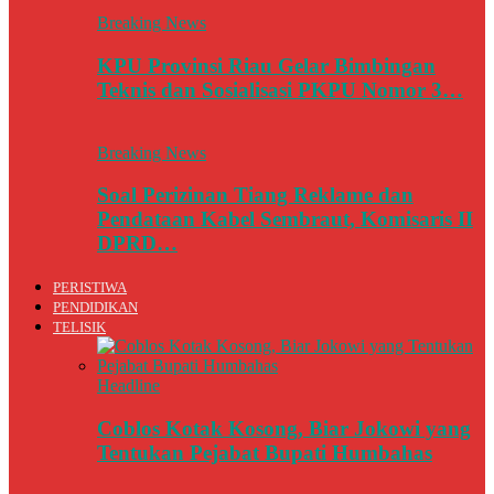
Breaking News
KPU Provinsi Riau Gelar Bimbingan
Teknis dan Sosialisasi PKPU Nomor 3…
Breaking News
Soal Perizinan Tiang Reklame dan
Pendataan Kabel Sembraut, Komisaris II
DPRD…
PERISTIWA
PENDIDIKAN
TELISIK
Headline
Coblos Kotak Kosong, Biar Jokowi yang
Tentukan Pejabat Bupati Humbahas