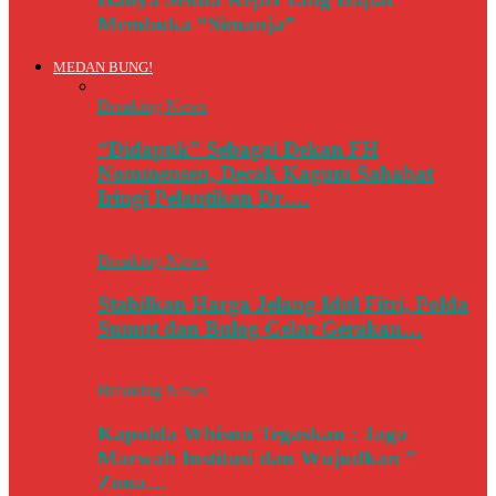
Membuka “Simanja”
MEDAN BUNG!
Breaking News
“Didapuk” Sebagai Dekan FH
Nommensen, Decak Kagum Sahabat
Iringi Pelantikan Dr….
Breaking News
Stabilkan Harga Jelang Idul Fitri, Polda
Sumut dan Bulog Gelar Gerakan…
Breaking News
Kapolda Whisnu Tegaskan : Jaga
Marwah Institusi dan Wujudkan ”
Zona…