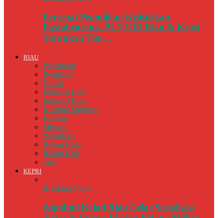
Percepat Pemulihan Kelistrikan
Pascabencana, PLN UID Riau & Kepri
Turunkan Tim…
RIAU
Pekanbaru
Bengkalis
Dumai
Indragiri Hilir
Indragiri Hulu
Kuantan Singingi
Kampar
Meranti
Pelalawan
Rokan Hulu
Rokan Hilir
Siak
KEPRI
Breaking News
Aspidmil Kejati Riau Gelar Sosialisasi
Tugas & Fungsi Bidang Pidana Militer…