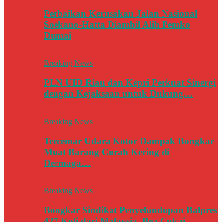
Perbaikan Kerusakan Jalan Nasional
Soekano-Hatta Diambil Alih Pemko
Dumai
Breaking News
PLN UID Riau dan Kepri Perkuat Sinergi
dengan Kejaksaan untuk Dukung…
Breaking News
Tercemar Udara Kotor Dampak Bongkar
Muat Barang Curah Kering di
Dermaga…
Breaking News
Bongkar Sindikat Penyelundupan Balpres
427 Koli dari Malaysia, Bea Cukai