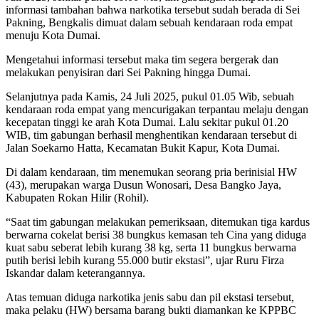
informasi tambahan bahwa narkotika tersebut sudah berada di Sei
Pakning, Bengkalis dimuat dalam sebuah kendaraan roda empat
menuju Kota Dumai.
Mengetahui informasi tersebut maka tim segera bergerak dan
melakukan penyisiran dari Sei Pakning hingga Dumai.
Selanjutnya pada Kamis, 24 Juli 2025, pukul 01.05 Wib, sebuah
kendaraan roda empat yang mencurigakan terpantau melaju dengan
kecepatan tinggi ke arah Kota Dumai. Lalu sekitar pukul 01.20
WIB, tim gabungan berhasil menghentikan kendaraan tersebut di
Jalan Soekarno Hatta, Kecamatan Bukit Kapur, Kota Dumai.
Di dalam kendaraan, tim menemukan seorang pria berinisial HW
(43), merupakan warga Dusun Wonosari, Desa Bangko Jaya,
Kabupaten Rokan Hilir (Rohil).
“Saat tim gabungan melakukan pemeriksaan, ditemukan tiga kardus
berwarna cokelat berisi 38 bungkus kemasan teh Cina yang diduga
kuat sabu seberat lebih kurang 38 kg, serta 11 bungkus berwarna
putih berisi lebih kurang 55.000 butir ekstasi”, ujar Ruru Firza
Iskandar dalam keterangannya.
Atas temuan diduga narkotika jenis sabu dan pil ekstasi tersebut,
maka pelaku (HW) bersama barang bukti diamankan ke KPPBC