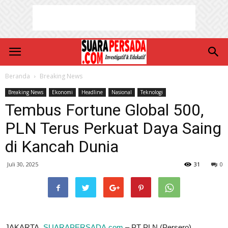
Beranda
Breaking News
Breaking News
Ekonomi
Headline
Nasional
Teknologi
Tembus Fortune Global 500,
PLN Terus Perkuat Daya Saing
di Kancah Dunia
Juli 30, 2025
31
0
JAKARTA,
SUARAPERSADA.com
– PT PLN (Persero)