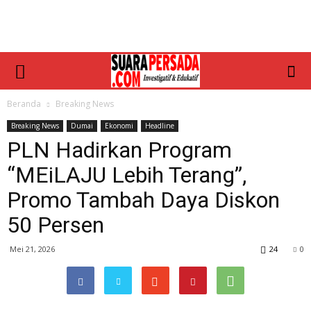
Beranda
Breaking News
Breaking News
Dumai
Ekonomi
Headline
PLN Hadirkan Program
“MEiLAJU Lebih Terang”,
Promo Tambah Daya Diskon
50 Persen
Mei 21, 2026
24
0