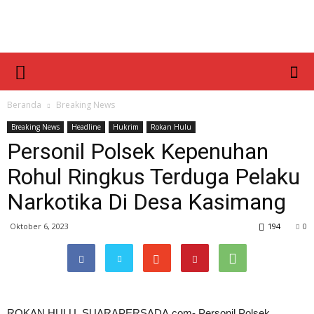
Beranda
Breaking News
Breaking News
Headline
Hukrim
Rokan Hulu
Personil Polsek Kepenuhan
Rohul Ringkus Terduga Pelaku
Narkotika Di Desa Kasimang
Oktober 6, 2023
194
0
ROKAN HULU, SUARAPERSADA.com- Personil Polsek