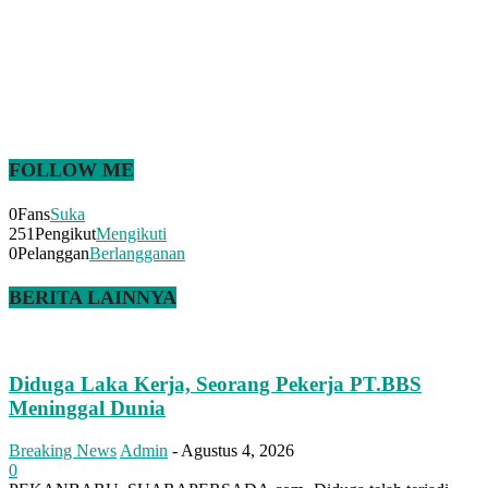
FOLLOW ME
0
Fans
Suka
251
Pengikut
Mengikuti
0
Pelanggan
Berlangganan
BERITA LAINNYA
Diduga Laka Kerja, Seorang Pekerja PT.BBS
Meninggal Dunia
Breaking News
Admin
-
Agustus 4, 2026
0