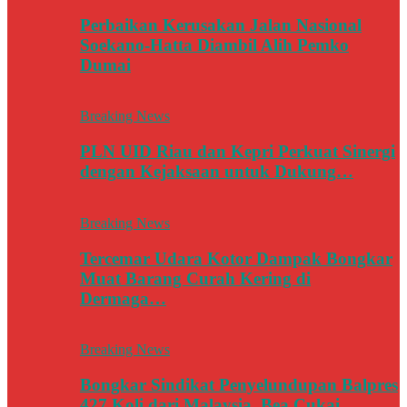
Perbaikan Kerusakan Jalan Nasional
Soekano-Hatta Diambil Alih Pemko
Dumai
Breaking News
PLN UID Riau dan Kepri Perkuat Sinergi
dengan Kejaksaan untuk Dukung…
Breaking News
Tercemar Udara Kotor Dampak Bongkar
Muat Barang Curah Kering di
Dermaga…
Breaking News
Bongkar Sindikat Penyelundupan Balpres
427 Koli dari Malaysia, Bea Cukai