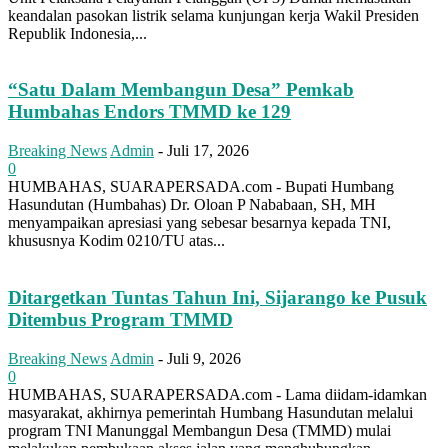
keandalan pasokan listrik selama kunjungan kerja Wakil Presiden
Republik Indonesia,...
“Satu Dalam Membangun Desa” Pemkab
Humbahas Endors TMMD ke 129
Breaking News
Admin
-
Juli 17, 2026
0
HUMBAHAS, SUARAPERSADA.com - Bupati Humbang
Hasundutan (Humbahas) Dr. Oloan P Nababaan, SH, MH
menyampaikan apresiasi yang sebesar besarnya kepada TNI,
khususnya Kodim 0210/TU atas...
Ditargetkan Tuntas Tahun Ini, Sijarango ke Pusuk
Ditembus Program TMMD
Breaking News
Admin
-
Juli 9, 2026
0
HUMBAHAS, SUARAPERSADA.com - Lama diidam-idamkan
masyarakat, akhirnya pemerintah Humbang Hasundutan melalui
program TNI Manunggal Membangun Desa (TMMD) mulai