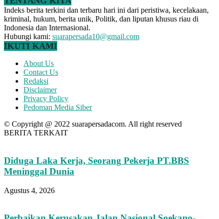
TENTANG KITA
Indeks berita terkini dan terbaru hari ini dari peristiwa, kecelakaan,
kriminal, hukum, berita unik, Politik, dan liputan khusus riau di
Indonesia dan Internasional.
Hubungi kami:
suarapersada10@gmail.com
IKUTI KAMI
About Us
Contact Us
Redaksi
Disclaimer
Privacy Policy
Pedoman Media Siber
© Copyright @ 2022 suarapersadacom. All right reserved
BERITA TERKAIT
Diduga Laka Kerja, Seorang Pekerja PT.BBS
Meninggal Dunia
Agustus 4, 2026
Perbaikan Kerusakan Jalan Nasional Soekano-