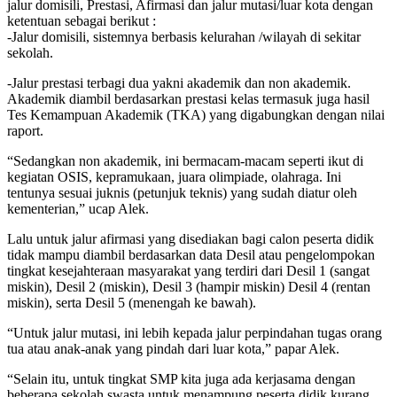
jalur domisili, Prestasi, Afirmasi dan jalur mutasi/luar kota dengan
ketentuan sebagai berikut :
-Jalur domisili, sistemnya berbasis kelurahan /wilayah di sekitar
sekolah.
-Jalur prestasi terbagi dua yakni akademik dan non akademik.
Akademik diambil berdasarkan prestasi kelas termasuk juga hasil
Tes Kemampuan Akademik (TKA) yang digabungkan dengan nilai
raport.
“Sedangkan non akademik, ini bermacam-macam seperti ikut di
kegiatan OSIS, kepramukaan, juara olimpiade, olahraga. Ini
tentunya sesuai juknis (petunjuk teknis) yang sudah diatur oleh
kementerian,” ucap Alek.
Lalu untuk jalur afirmasi yang disediakan bagi calon peserta didik
tidak mampu diambil berdasarkan data Desil atau pengelompokan
tingkat kesejahteraan masyarakat yang terdiri dari Desil 1 (sangat
miskin), Desil 2 (miskin), Desil 3 (hampir miskin) Desil 4 (rentan
miskin), serta Desil 5 (menengah ke bawah).
“Untuk jalur mutasi, ini lebih kepada jalur perpindahan tugas orang
tua atau anak-anak yang pindah dari luar kota,” papar Alek.
“Selain itu, untuk tingkat SMP kita juga ada kerjasama dengan
beberapa sekolah swasta untuk menampung peserta didik kurang