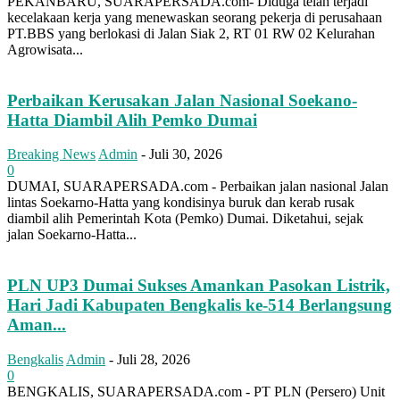
PEKANBARU, SUARAPERSADA.com- Diduga telah terjadi
kecelakaan kerja yang menewaskan seorang pekerja di perusahaan
PT.BBS yang berlokasi di Jalan Siak 2, RT 01 RW 02 Kelurahan
Agrowisata...
Perbaikan Kerusakan Jalan Nasional Soekano-
Hatta Diambil Alih Pemko Dumai
Breaking News
Admin
-
Juli 30, 2026
0
DUMAI, SUARAPERSADA.com - Perbaikan jalan nasional Jalan
lintas Soekarno-Hatta yang kondisinya buruk dan kerab rusak
diambil alih Pemerintah Kota (Pemko) Dumai. Diketahui, sejak
jalan Soekarno-Hatta...
PLN UP3 Dumai Sukses Amankan Pasokan Listrik,
Hari Jadi Kabupaten Bengkalis ke-514 Berlangsung
Aman...
Bengkalis
Admin
-
Juli 28, 2026
0
BENGKALIS, SUARAPERSADA.com - PT PLN (Persero) Unit