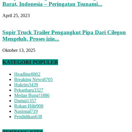
Barat, Indonesia – Peringatan Tsunami...
April 25, 2023
Sopir Truck Trailer Pengangkut Pipa Dari Cilegon
Mengeluh, Proses izin...
Oktober 13, 2025
KATEGORI POPULER
Headline
8802
Breaking News
8705
Hukrim
3439
Pekanbaru
3327
Medan Bung!
1886
Dumai
1357
Rokan Hilir
908
Nasional
719
Pendidikan
638