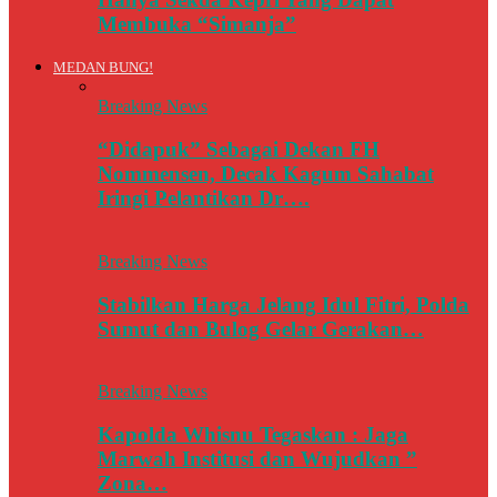
Membuka “Simanja”
MEDAN BUNG!
Breaking News
“Didapuk” Sebagai Dekan FH
Nommensen, Decak Kagum Sahabat
Iringi Pelantikan Dr….
Breaking News
Stabilkan Harga Jelang Idul Fitri, Polda
Sumut dan Bulog Gelar Gerakan…
Breaking News
Kapolda Whisnu Tegaskan : Jaga
Marwah Institusi dan Wujudkan ”
Zona…