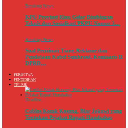
Breaking News
KPU Provinsi Riau Gelar Bimbingan
Teknis dan Sosialisasi PKPU Nomor 3…
Breaking News
Soal Perizinan Tiang Reklame dan
Pendataan Kabel Sembraut, Komisaris II
DPRD…
PERISTIWA
PENDIDIKAN
TELISIK
Headline
Coblos Kotak Kosong, Biar Jokowi yang
Tentukan Pejabat Bupati Humbahas