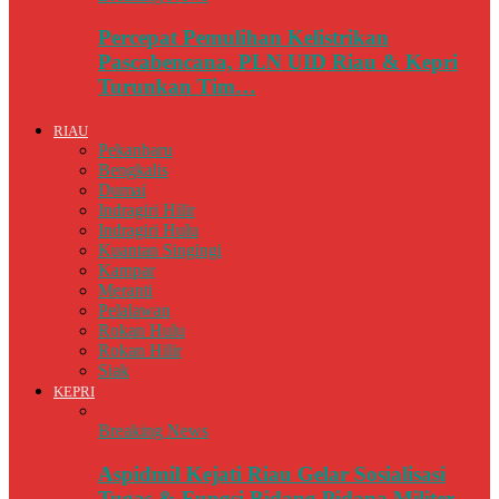
Percepat Pemulihan Kelistrikan
Pascabencana, PLN UID Riau & Kepri
Turunkan Tim…
RIAU
Pekanbaru
Bengkalis
Dumai
Indragiri Hilir
Indragiri Hulu
Kuantan Singingi
Kampar
Meranti
Pelalawan
Rokan Hulu
Rokan Hilir
Siak
KEPRI
Breaking News
Aspidmil Kejati Riau Gelar Sosialisasi
Tugas & Fungsi Bidang Pidana Militer…