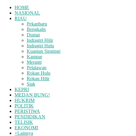
HOME
NASIONAL
RIAU
Pekanbaru
Bengkalis
Dumai
Indragiri Hilir
Indragiri Hulu
Kuantan Singingi
Kampar
Meranti
Pelalawan
Rokan Hulu
Rokan Hilir
Siak
KEPRI
MEDAN BUNG!
HUKRIM
POLITIK
PERISTIWA
PENDIDIKAN
TELISIK
EKONOMI
+Lainnya