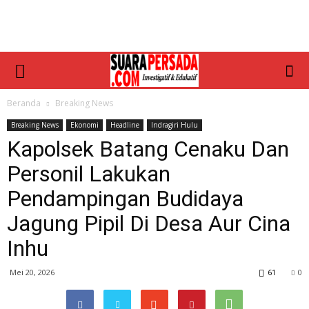
Beranda
Breaking News
Breaking News
Ekonomi
Headline
Indragiri Hulu
Kapolsek Batang Cenaku Dan
Personil Lakukan
Pendampingan Budidaya
Jagung Pipil Di Desa Aur Cina
Inhu
Mei 20, 2026
61
0