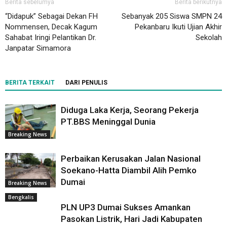
Berita sebelumya
Berita berikutnya
“Didapuk” Sebagai Dekan FH
Sebanyak 205 Siswa SMPN 24
Nommensen, Decak Kagum
Pekanbaru Ikuti Ujian Akhir
Sahabat Iringi Pelantikan Dr.
Sekolah
Janpatar Simamora
BERITA TERKAIT
DARI PENULIS
Diduga Laka Kerja, Seorang Pekerja
PT.BBS Meninggal Dunia
Breaking News
Perbaikan Kerusakan Jalan Nasional
Soekano-Hatta Diambil Alih Pemko
Dumai
Breaking News
Bengkalis
PLN UP3 Dumai Sukses Amankan
Pasokan Listrik, Hari Jadi Kabupaten