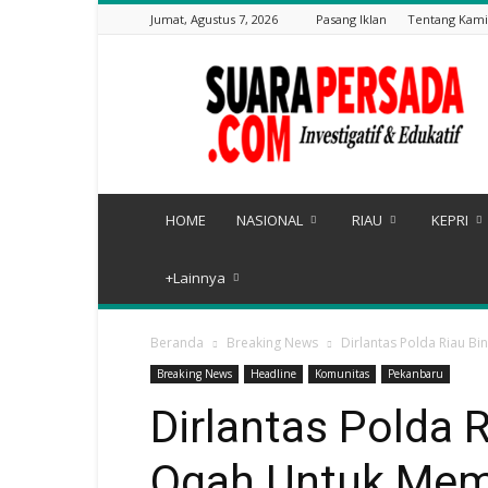
Jumat, Agustus 7, 2026
Pasang Iklan
Tentang Kami
Suarapersada.com
HOME
NASIONAL
RIAU
KEPRI
+Lainnya
Beranda
Breaking News
Dirlantas Polda Riau B
Breaking News
Headline
Komunitas
Pekanbaru
Dirlantas Polda 
Ogah Untuk Mem