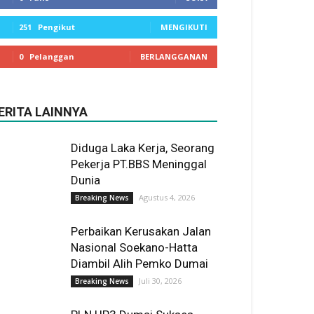
251
Pengikut
MENGIKUTI
0
Pelanggan
BERLANGGANAN
ERITA LAINNYA
Diduga Laka Kerja, Seorang
Pekerja PT.BBS Meninggal
Dunia
Agustus 4, 2026
Breaking News
Perbaikan Kerusakan Jalan
Nasional Soekano-Hatta
Diambil Alih Pemko Dumai
Juli 30, 2026
Breaking News