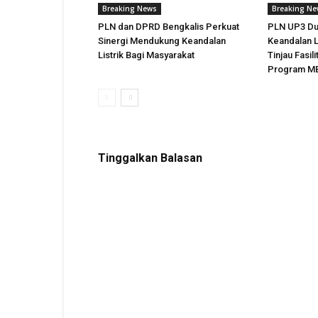
Breaking News
Breaking N
PLN dan DPRD Bengkalis Perkuat
PLN UP3 Du
Sinergi Mendukung Keandalan
Keandalan L
Listrik Bagi Masyarakat
Tinjau Fasil
Program MBG
Tinggalkan Balasan