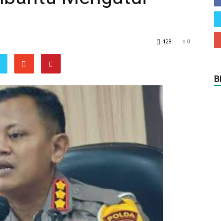
128
0
r
B