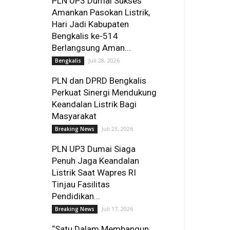
PLN UP3 Dumai Sukses
Amankan Pasokan Listrik,
Hari Jadi Kabupaten
Bengkalis ke-514
Berlangsung Aman...
Juli 28, 2026
Bengkalis
PLN dan DPRD Bengkalis
Perkuat Sinergi Mendukung
Keandalan Listrik Bagi
Masyarakat
Juli 23, 2026
Breaking News
PLN UP3 Dumai Siaga
Penuh Jaga Keandalan
Listrik Saat Wapres RI
Tinjau Fasilitas
Pendidikan...
Juli 17, 2026
Breaking News
“Satu Dalam Membangun