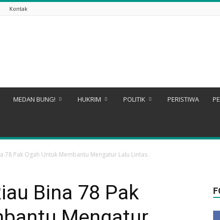
Kontak
MEDAN BUNG!
HUKRIM
POLITIK
PERISTIWA
PE
ina 78 Pak Ogah Untuk Membantu Mengatur Lalu Lintas
Riau Bina 78 Pak
F
bantu Mengatur