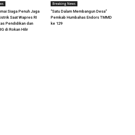
ews
Breaking News
mai Siaga Penuh Jaga
“Satu Dalam Membangun Desa”
istrik Saat Wapres RI
Pemkab Humbahas Endors TMMD
itas Pendidikan dan
ke 129
 di Rokan Hilir