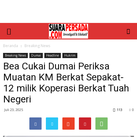
Beranda
Breaking News
Breaking News
Dumai
Headline
Hukrim
Bea Cukai Dumai Periksa
Muatan KM Berkat Sepakat-
12 milik Koperasi Berkat Tuah
Negeri
Juli 23, 2025
113
0